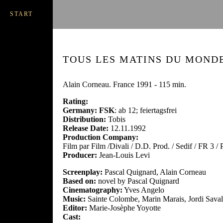
START
TOUS LES MATINS DU MONDE 
Alain Corneau. France 1991 - 115 min.
Rating:
Germany: FSK
: ab 12; feiertagsfrei
Distribution:
Tobis
Release Date:
12.11.1992
Production Company:
Film par Film /Divali / D.D. Prod. / Sedif / FR 3 /
Producer:
Jean-Louis Levi
Screenplay:
Pascal Quignard, Alain Corneau
Based on:
novel by Pascal Quignard
Cinematography:
Yves Angelo
Music:
Sainte Colombe, Marin Marais, Jordi Saval
Editor:
Marie-Josèphe Yoyotte
Cast: