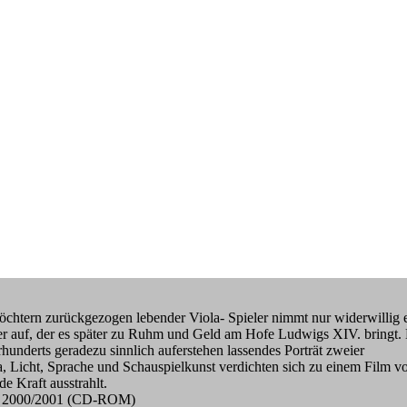
öchtern zurückgezogen lebender Viola- Spieler nimmt nur widerwillig 
ler auf, der es später zu Ruhm und Geld am Hofe Ludwigs XIV. bringt.
hunderts geradezu sinnlich auferstehen lassendes Porträt zweier
, Licht, Sprache und Schauspielkunst verdichten sich zu einem Film v
e Kraft ausstrahlt.
lms 2000/2001 (CD-ROM)