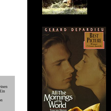
einen
 Ein
on