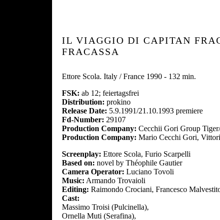
IL VIAGGIO DI CAPITAN FRA
FRACASSA
Ettore Scola. Italy / France 1990 - 132 min.
FSK:
ab 12; feiertagsfrei
Distribution:
prokino
Release Date:
5.9.1991/21.10.1993 premiere
Fd-Number:
29107
Production Company:
Cecchii Gori Group Tige
Production Company:
Mario Cecchi Gori, Vittor
Screenplay:
Ettore Scola, Furio Scarpelli
Based on:
novel by Théophile Gautier
Camera Operator:
Luciano Tovoli
Music:
Armando Trovaioli
Editing:
Raimondo Crociani, Francesco Malvestit
Cast:
Massimo Troisi (Pulcinella),
Ornella Muti (Serafina),