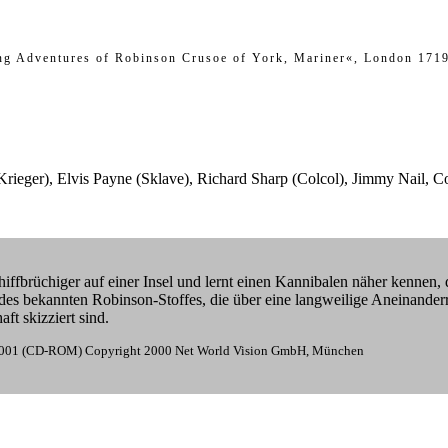
ing Adventures of Robinson Crusoe of York, Mariner«, London 171
rieger), Elvis Payne (Sklave), Richard Sharp (Colcol), Jimmy Nail, C
hiffbrüchiger auf einer Insel und lernt einen Kannibalen näher kenne
des bekannten Robinson-Stoffes, die über eine langweilige Aneinander
t skizziert sind.
0/2001 (CD-ROM) Copyright 2000 Net World Vision GmbH, München