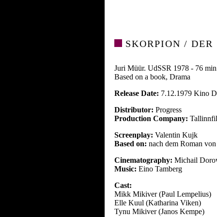
SKORPION / DER
Juri Müür. UdSSR 1978 - 76 min
Based on a book, Drama
Release Date:
7.12.1979 Kino 
Distributor:
Progress
Production Company:
Tallinnfi
Screenplay:
Valentin Kujk
Based on:
nach dem Roman von 
Cinematography:
Michail Doro
Music:
Eino Tamberg
Cast:
Mikk Mikiver (Paul Lempelius)
Elle Kuul (Katharina Viken)
Tynu Mikiver (Janos Kempe)