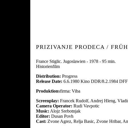
PRIZIVANJE PRODECA / FRÜ
France Stiglic. Jugoslawien - 1978 - 95 min.
Historienfilm
Distribution:
Progress
Release Date:
6.6.1980 Kino DDR/8.2.1984 DFF
Produktion
sfirma: Viba
Screenplay:
Francek Rudolf, Andrej Hleng, Vladim
Camera Operator:
Rudi Vavpotic
Music:
Alojz Srebotnjak
Editor:
Dusan Povh
Cast:
Zvone Agrez, Relja Basic, Zvone Hribar, An