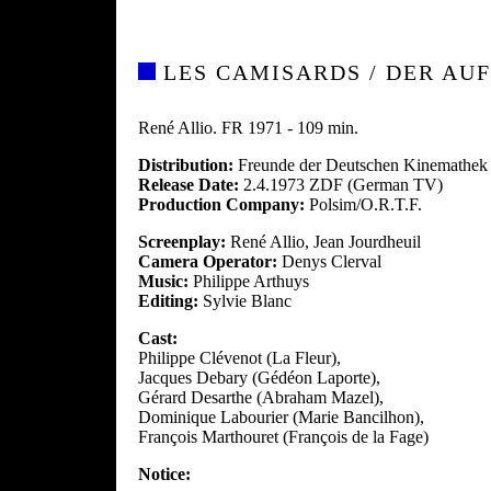
LES CAMISARDS / DER AU
René Allio. FR 1971 - 109 min.
Distribution:
Freunde der Deutschen Kinemathek
Release Date:
2.4.1973 ZDF (German TV)
Production Company:
Polsim/O.R.T.F.
Screenplay:
René Allio, Jean Jourdheuil
Camera Operator:
Denys Clerval
Music:
Philippe Arthuys
Editing:
Sylvie Blanc
Cast:
Philippe Clévenot (La Fleur),
Jacques Debary (Gédéon Laporte),
Gérard Desarthe (Abraham Mazel),
Dominique Labourier (Marie Bancilhon),
François Marthouret (François de la Fage)
Notice: