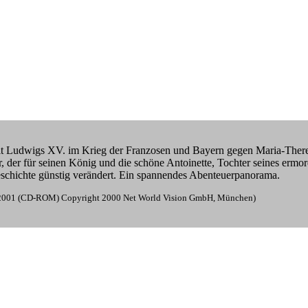
t Ludwigs XV. im Krieg der Franzosen und Bayern gegen Maria-Theres
, der für seinen König und die schöne Antoinette, Tochter seines ermo
eschichte günstig verändert. Ein spannendes Abenteuerpanorama.
00/2001 (CD-ROM) Copyright 2000 Net World Vision GmbH, München)