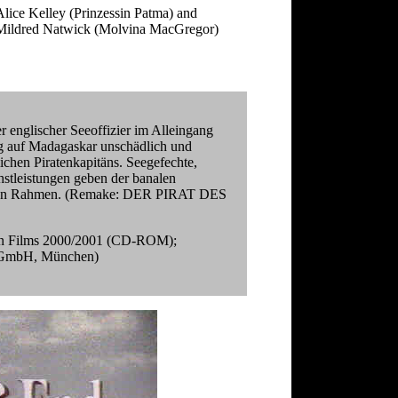
Alice Kelley (Prinzessin Patma) and
Mildred Natwick (Molvina MacGregor)
r englischer Seeoffizier im Alleingang
g auf Madagaskar unschädlich und
lichen Piratenkapitäns. Seegefechte,
stleistungen geben der banalen
tiven Rahmen. (Remake: DER PIRAT DES
alen Films 2000/2001 (CD-ROM);
n GmbH, München)