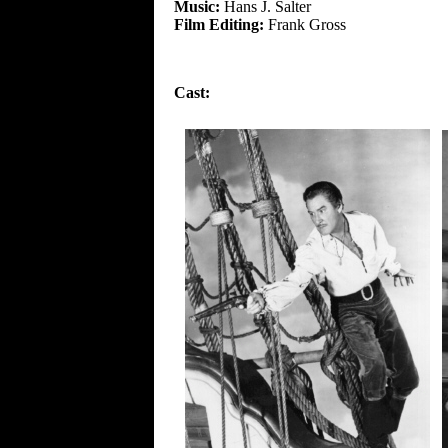
Music:
Hans J. Salter
Film Editing:
Frank Gross
Cast: